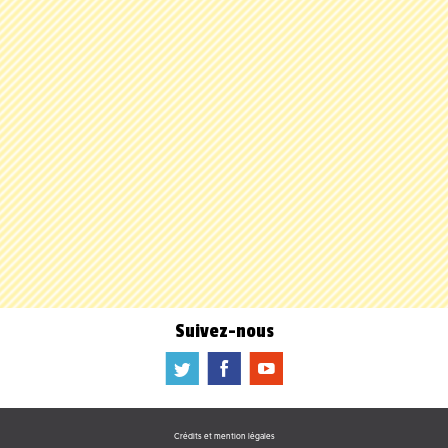
Suivez-nous
a
b
f
Crédits et mention légales