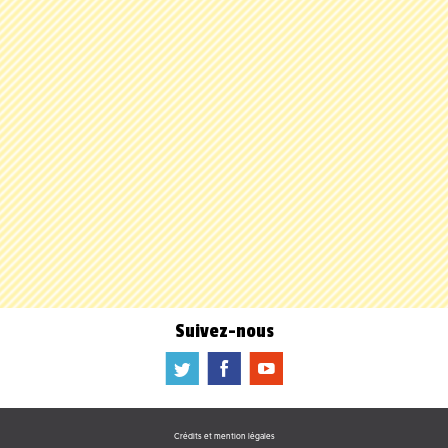
Suivez-nous
a
b
f
Crédits et mention légales