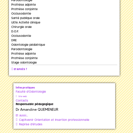
Parodontologie
Prothèse adjointe
Prothèse conjointe
Occlusodontie
Santé publique orale
UE16 Activité clinique
Chirurgie orale
D.O.F.
Occlusodontie
DRE
Odontologie pédiatrique
Parodontologie
Prothèse adjointe
Prothèse conjointe
Stage odontologie
ET APRÈS ?
Infos pratiques
Faculté d'Odontologie
Site web
Contacts
Responsable pédagogique
Dr Amandine QUEMENEUR
Et aussi...
Cap'Avenir Orientation et Insertion professionnelle
Reprise d'études