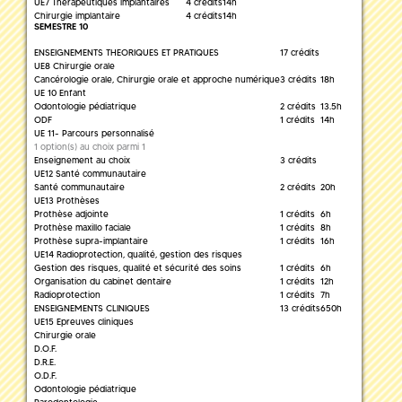
UE7 Thérapeutiques implantaires
4 crédits
14h
Chirurgie implantaire
4 crédits
14h
SEMESTRE 10
ENSEIGNEMENTS THEORIQUES ET PRATIQUES
17 crédits
UE8 Chirurgie orale
Cancérologie orale, Chirurgie orale et approche numérique
3 crédits
18h
UE 10 Enfant
Odontologie pédiatrique
2 crédits
13.5h
ODF
1 crédits
14h
UE 11- Parcours personnalisé
1 option(s) au choix parmi 1
Enseignement au choix
3 crédits
UE12 Santé communautaire
Santé communautaire
2 crédits
20h
UE13 Prothèses
Prothèse adjointe
1 crédits
6h
Prothèse maxillo faciale
1 crédits
8h
Prothèse supra-implantaire
1 crédits
16h
UE14 Radioprotection, qualité, gestion des risques
Gestion des risques, qualité et sécurité des soins
1 crédits
6h
Organisation du cabinet dentaire
1 crédits
12h
Radioprotection
1 crédits
7h
ENSEIGNEMENTS CLINIQUES
13 crédits
650h
UE15 Epreuves cliniques
Chirurgie orale
D.O.F.
D.R.E.
O.D.F.
Odontologie pédiatrique