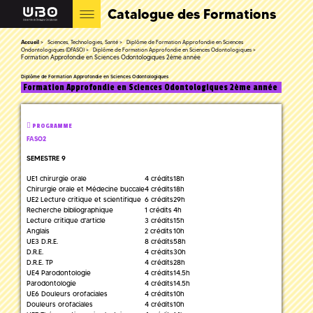
Catalogue des Formations
Accueil
Sciences, Technologies, Santé
Diplôme de Formation Approfondie en Sciences
Ondontologiques (DFASO)
Diplôme de Formation Approfondie en Sciences Odontologiques
Formation Approfondie en Sciences Odontologiques 2ème année
Diplôme de Formation Approfondie en Sciences Odontologiques
Formation Approfondie en Sciences Odontologiques 2ème année
PROGRAMME
FASO2
SEMESTRE 9
UE1 chirurgie orale
4 crédits
18h
Chirurgie orale et Médecine buccale
4 crédits
18h
UE2 Lecture critique et scientifique
6 crédits
29h
Recherche bibliographique
1 crédits
4h
Lecture critique d'article
3 crédits
15h
Anglais
2 crédits
10h
UE3 D.R.E.
8 crédits
58h
D.R.E.
4 crédits
30h
D.R.E. TP
4 crédits
28h
UE4 Parodontologie
4 crédits
14.5h
Parodontologie
4 crédits
14.5h
UE6 Douleurs orofaciales
4 crédits
10h
Douleurs orofaciales
4 crédits
10h