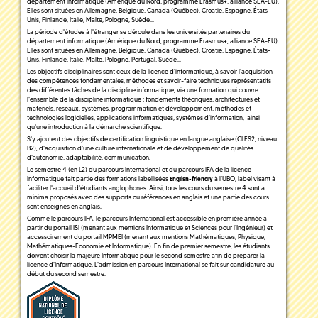
département informatique (Amérique du Nord, programme Erasmus+, alliance SEA-EU).
Elles sont situées en Allemagne, Belgique, Canada (Québec), Croatie, Espagne, États-
Unis, Finlande, Italie, Malte, Pologne, Suède...
La période d'études à l'étranger se déroule dans les universités partenaires du
département informatique (Amérique du Nord, programme Erasmus+, alliance SEA-EU).
Elles sont situées en Allemagne, Belgique, Canada (Québec), Croatie, Espagne, États-
Unis, Finlande, Italie, Malte, Pologne, Portugal, Suède...
Les objectifs disciplinaires sont ceux de la licence d'informatique, à savoir l'acquisition
des compétences fondamentales, méthodes et savoir-faire techniques représentatifs
des différentes tâches de la discipline informatique, via une formation qui couvre
l'ensemble de la discipline informatique : fondements théoriques, architectures et
matériels, réseaux, systèmes, programmation et développement, méthodes et
technologies logicielles, applications informatiques, systèmes d'information, ainsi
qu'une introduction à la démarche scientifique.
S'y ajoutent des objectifs de certification linguistique en langue anglaise (CLES2, niveau
B2), d'acquisition d'une culture internationale et de développement de qualités
d'autonomie, adaptabilité, communication.
Le semestre 4 (en L2) du parcours International et du parcours IFA de la licence
Informatique fait partie des formations labellisées
à l'UBO, label visant à
English-friendly
faciliter l'accueil d'étudiants anglophones. Ainsi, tous les cours du semestre 4 sont a
minima proposés avec des supports ou références en anglais et une partie des cours
sont enseignés en anglais.
Comme le parcours IFA, le parcours International est accessible en première année à
partir du portail ISI (menant aux mentions Informatique et Sciences pour l'Ingénieur) et
accessoirement du portail MPMEI (menant aux mentions Mathématiques, Physique,
Mathématiques-Economie et Informatique). En fin de premier semestre, les étudiants
doivent choisir la majeure Informatique pour le second semestre afin de préparer la
licence d'Informatique. L'admission en parcours International se fait sur candidature au
début du second semestre.