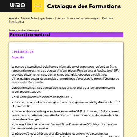
Catalogue des Formations
Parcours
Accueil
Sciences, Technologies, Santé
Licence
Licence mention Informatique
International
Licence mention Informatique
Parcours International
PRÉSENTATION
Objectifs
Le parcours International de la licence Informatique est un parcours renforcé sur 3 ans
reprenant le programme du parcours "Informatique : Fondements et Applications" (IFA)
avec des enseignements supplémentaires en anglais, des cours disciplinaires
d'informatique enseignés en anglais et une période d'études obligatoire à l'étranger au
niveau de la 3ème année.
L’étudiant inscrit dans ce parcours bénéficie ainsi, en plus de la formation de licence
Informatique classique :
> d'UEs disciplinaires enseignées en anglais en L2,
> d’une formation renforcée en anglais, via deux stages intensifs obligatoires en fin de L1
et début de L2,
> d’une certification en langue anglaise au semestre S4 (CLES2, niveau B2). Cet examen
valide des compétences permettant à l’étudiant de suivre les cours dispensés dans les
universités à l’étranger.
> d'une mobilité internationale d'un an (L3) ou d'un semestre (S6) obligatoire dans une
de nos universités partenaires.
La période d'études à l'étranger se déroule dans les universités partenaires du