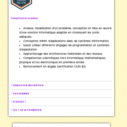
Compétences acquises
Analyse, modélisation d'un problème, conception et mise en œuvre
d'une solution informatique adaptée en choisissant les outils
adéquats.
Conception d'IHM, d'applications Web, de systèmes d'information.
Savoir utiliser différents langages de programmation et systèmes
d'exploitation.
Apprentissage des architectures matérielles et des réseaux
Compétences scientifiques hors informatique (mathématiques,
physique et/ou électronique) en première année.
Renforcement en anglais (certification CLES B2).
ADMISSION INSCRIPTION
PROGRAMME
ET APRÈS ?
LES + DE LA FORMATION