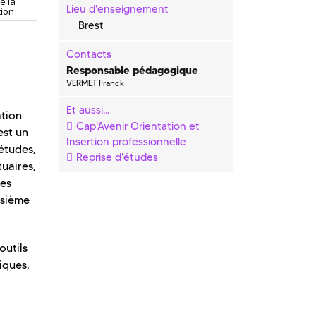
e la
Lieu d'enseignement
ion
Brest
Contacts
Responsable pédagogique
VERMET Franck
Et aussi...
ation
Cap'Avenir Orientation et
est un
Insertion professionnelle
’études,
Reprise d'études
tuaires,
des
isième
outils
iques,