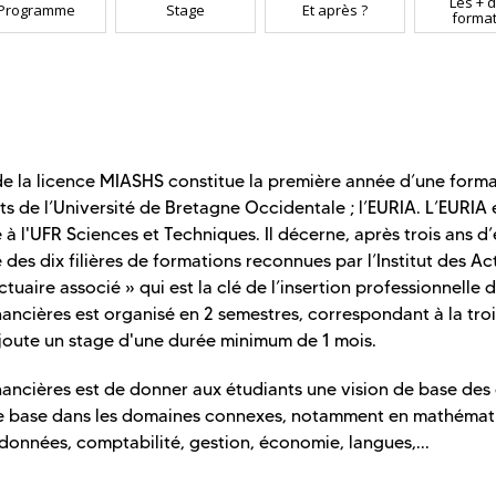
Les + d
Programme
Stage
Et après ?
format
e la licence MIASHS constitue la première année d’une form
ts de l’Université de Bretagne Occidentale ; l’EURIA. L’EURIA 
hé à l'UFR Sciences et Techniques. Il décerne, après trois ans d
e des dix filières de formations reconnues par l’Institut des Ac
actuaire associé » qui est la clé de l’insertion professionnelle 
ancières est organisé en 2 semestres, correspondant à la tro
joute un stage d'une durée minimum de 1 mois.
ancières est de donner aux étudiants une vision de base des 
 de base dans les domaines connexes, notamment en mathémat
données, comptabilité, gestion, économie, langues,...