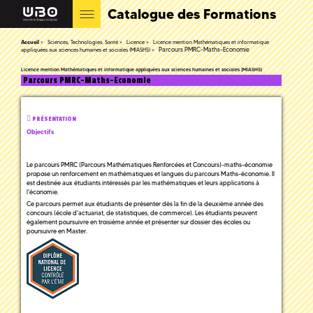
Catalogue des Formations
Accueil
Sciences, Technologies, Santé
Licence
Licence mention Mathématiques et informatique
Parcours PMRC-Maths-Economie
appliquées aux sciences humaines et sociales (MIASHS)
Licence mention Mathématiques et informatique appliquées aux sciences humaines et sociales (MIASHS)
Parcours PMRC-Maths-Economie
PRÉSENTATION
Objectifs
Le parcours PMRC (Parcours Mathématiques Renforcées et Concours)-maths-économie
propose un renforcement en mathématiques et langues du parcours Maths-économie. Il
est destinée aux étudiants intéressés par les mathématiques et leurs applications à
l'économie.
Ce parcours permet aux étudiants de présenter dès la fin de la deuxième année des
concours (école d'actuariat, de statistiques, de commerce). Les étudiants peuvent
également poursuivre en troisième année et présenter sur dossier des écoles ou
poursuivre en Master.