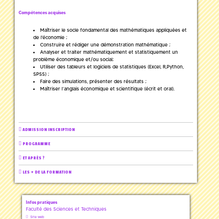
Compétences acquises
Maîtriser le socle fondamental des mathématiques appliquées et
de l'économie ;
Construire et rédiger une démonstration mathématique ;
Analyser et traiter mathématiquement et statistiquement un
problème économique et/ou social;
Utiliser des tableurs et logiciels de statistiques (Excel, R,Python,
SPSS) ;
Faire des simulations, présenter des résultats ;
Maîtriser l’anglais économique et scientifique (écrit et oral).
ADMISSION INSCRIPTION
PROGRAMME
ET APRÈS ?
LES + DE LA FORMATION
Infos pratiques
Faculté des Sciences et Techniques
Site web