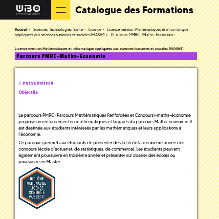
Catalogue des Formations
Accueil
Sciences, Technologies, Santé
Licence
Licence mention Mathématiques et informatique
Parcours PMRC-Maths-Economie
appliquées aux sciences humaines et sociales (MIASHS)
Licence mention Mathématiques et informatique appliquées aux sciences humaines et sociales (MIASHS)
Parcours PMRC-Maths-Economie
PRÉSENTATION
Objectifs
Le parcours PMRC (Parcours Mathématiques Renforcées et Concours)-maths-économie
propose un renforcement en mathématiques et langues du parcours Maths-économie. Il
est destinée aux étudiants intéressés par les mathématiques et leurs applications à
l'économie.
Ce parcours permet aux étudiants de présenter dès la fin de la deuxième année des
concours (école d'actuariat, de statistiques, de commerce). Les étudiants peuvent
également poursuivre en troisième année et présenter sur dossier des écoles ou
poursuivre en Master.