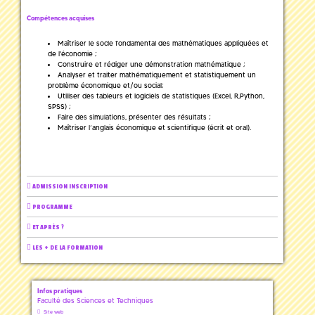
Compétences acquises
Maîtriser le socle fondamental des mathématiques appliquées et
de l'économie ;
Construire et rédiger une démonstration mathématique ;
Analyser et traiter mathématiquement et statistiquement un
problème économique et/ou social;
Utiliser des tableurs et logiciels de statistiques (Excel, R,Python,
SPSS) ;
Faire des simulations, présenter des résultats ;
Maîtriser l’anglais économique et scientifique (écrit et oral).
ADMISSION INSCRIPTION
PROGRAMME
ET APRÈS ?
LES + DE LA FORMATION
Infos pratiques
Faculté des Sciences et Techniques
Site web