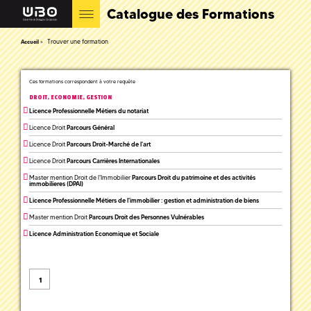
Catalogue des Formations
Trouver une formation
Accueil
Ces formations correspondent à votre requête
DROIT, ECONOMIE, GESTION
Licence Professionnelle Métiers du notariat
Licence Droit
Parcours Général
Licence Droit
Parcours Droit-Marché de l'art
Licence Droit
Parcours Carrières Internationales
Master mention Droit de l'Immobilier
Parcours Droit du patrimoine et des activités
immobilieres (DPAI)
Licence Professionnelle Métiers de l'immobilier : gestion et administration de biens
Master mention Droit
Parcours Droit des Personnes Vulnérables
Licence Administration Economique et Sociale
1