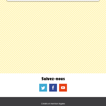
Suivez-nous
a
b
f
Crédits et mention légales