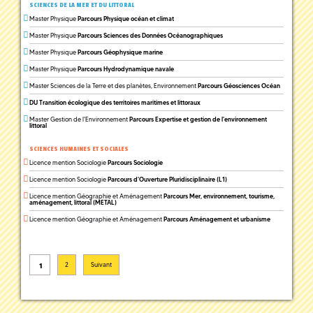
SCIENCES DE LA MER ET DU LITTORAL
Master Physique
Parcours Physique océan et climat
Master Physique
Parcours Sciences des Données Océanographiques
Master Physique
Parcours Géophysique marine
Master Physique
Parcours Hydrodynamique navale
Master Sciences de la Terre et des planètes, Environnement
Parcours Géosciences Océan
DU Transition écologique des territoires maritimes et littoraux
Master Gestion de l'Environnement
Parcours Expertise et gestion de l'environnement
littoral
SCIENCES HUMAINES ET SOCIALES
Licence mention Sociologie
Parcours Sociologie
Licence mention Sociologie
Parcours d'Ouverture Pluridisciplinaire (L1)
Licence mention Géographie et Aménagement
Parcours Mer, environnement, tourisme,
aménagement, littoral (METAL)
Licence mention Géographie et Aménagement
Parcours Aménagement et urbanisme
1