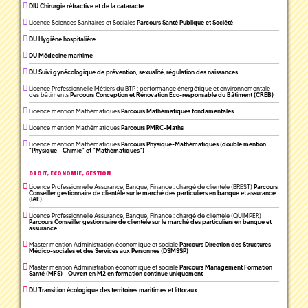
DIU Chirurgie réfractive et de la cataracte
Licence Sciences Sanitaires et Sociales
Parcours Santé Publique et Société
DU Hygiène hospitalière
DU Médecine maritime
DU Suivi gynécologique de prévention, sexualité, régulation des naissances
Licence Professionnelle Métiers du BTP : performance énergétique et environnementale
des bâtiments
Parcours Conception et Rénovation Eco-responsable du Bâtiment (CREB)
Licence mention Mathématiques
Parcours Mathématiques fondamentales
Licence mention Mathématiques
Parcours PMRC-Maths
Licence mention Mathématiques
Parcours Physique-Mathématiques (double mention
"Physique - Chimie" et "Mathématiques")
DROIT, ECONOMIE, GESTION
Licence Professionnelle Assurance, Banque, Finance : chargé de clientèle (BREST)
Parcours
Conseiller gestionnaire de clientèle sur le marché des particuliers en banque et assurance
(IAE)
Licence Professionnelle Assurance, Banque, Finance : chargé de clientèle (QUIMPER)
Parcours Conseiller gestionnaire de clientèle sur le marché des particuliers en banque et
assurance
Master mention Administration économique et sociale
Parcours Direction des Structures
Médico-sociales et des Services aux Personnes (DSMSSP)
Master mention Administration économique et sociale
Parcours Management Formation
Santé (MFS) - Ouvert en M2 en formation continue uniquement
DU Transition écologique des territoires maritimes et littoraux