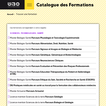
Catalogue des Formations
Trouver une formation
Accueil
Ces formations correspondent à votre requête
SCIENCES, TECHNOLOGIES, SANTÉ
Master Biologie-Santé
Parcours Physiologie et Toxicologie Expérimentale
Master Biologie-Santé
Parcours Alimentation, Droit, Nutrition, Santé
Master Biologie-Santé
Parcours Signaux et Images en Biologie et Médecine
Master Biologie-Santé
Parcours Génétique, Génomique et Biotechnologies
Master Biologie-Santé
Parcours Neurosciences Cliniques
Master Biologie-Santé
Parcours Evaluation et Prévention des Risques Professionnels
Master Biologie-Santé
Parcours Education Thérapeutique du Patient et Addictologie
(ETPA)
Master Biologie-Santé
Parcours Ethique du Soin, Société et Recherche en Santé (ESSORS)
DIU Pratiques médicales en santé au travail pour la formation des collaborateurs médecins
Master Actuariat
Parcours Actuariat
Licence mention Sciences de la terre
Parcours Géologie
Licence mention Sciences de la terre
Parcours Biologie et Géologie