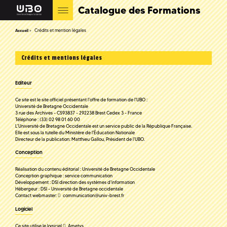
Catalogue des Formations
Crédits et mention légales
Accueil
Crédits et mentions légales
Editeur
Ce site est le site officiel présentant l'offre de formation de l'UBO :
Université de Bretagne Occidentale
3 rue des Archives - CS93837 - 292238 Brest Cedex 3 - France
Téléphone : (33) 02 98 01 60 00
L'Université de Bretagne Occidentale est un service public de la République Française.
Elle est sous la tutelle du Ministère de l'Éducation Nationale
Directeur de la publication: Matthieu Gallou, Président de l'UBO.
Conception
Réalisation du contenu éditorial : Université de Bretagne Occidentale
Conception graphique : service communication
Développement : DSI direction des systèmes d'information
Hébergeur : DSI - Université de Bretagne occidentale
Contact webmaster:
communication
@
univ-brest.fr
Logiciel
Ce site utilise le logiciel
Ametys
.