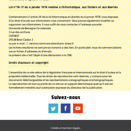
Loi n°78-17 du 6 janvier 1978 relative à l'informatique, aux fichiers et aux libertés
Conformément à l'article 34 de la loi Informatique et Libertés du 6 janvier 1978, vous disposez
d'un droit d'accès aux informations vous concernant. Vous pouvez également modifier ou
supprimer ces informations. Il vous suffit de nous contacter à l'adresse suivante :
Université de Bretagne Occidentale
3 rue des archives
CS93837
29238 Brest Cedex 3
ou par e-mail :
service.communication@univ-brest.fr
Les fichiers résultants ne sont jamais transmis à des tiers. En particulier, nous ne commercialisons
aucun fichier d'adresses ou d'emails.
Le présent site a fait l'objet d'une déclaration à la CNIL.
Droits d'auteurs et copyright
L'ensemble de ce site relève de la législation française et internationale sur le droit d'auteur et la
propriété intellectuelle. Tous les droits de reproduction sont réservés, y compris pour les
documents téléchargeables et les représentations iconographiques et photographiques.
La reproduction de tout ou partie de ce site sur un support électronique quel qu'il soit est
formellement interdite sauf autorisation expresse du directeur de la publication.
Suivez-nous
a
b
f
Crédits et mention légales