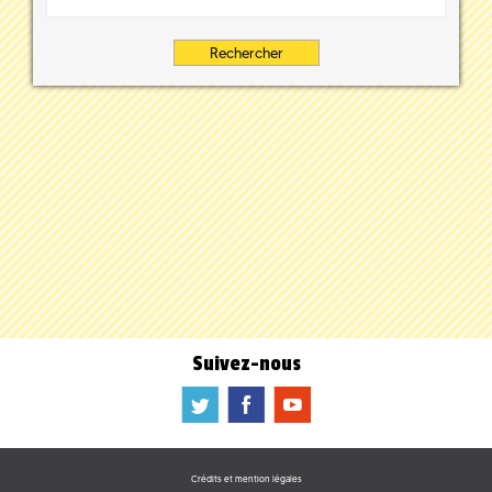
Suivez-nous
a
b
f
Crédits et mention légales