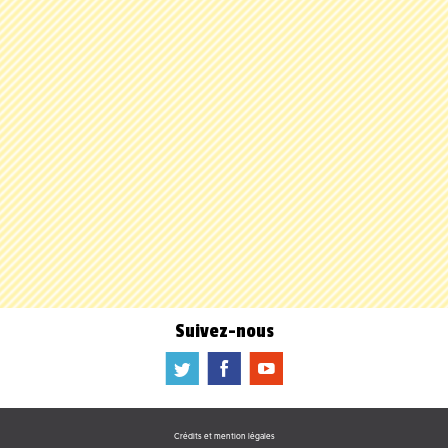
Suivez-nous
a
b
f
Crédits et mention légales