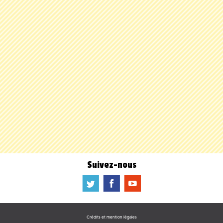
Suivez-nous
a
b
f
Crédits et mention légales