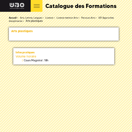
Catalogue des Formations
Accueil
Arts, Lettres, Langues
Licence
Licence mention Arts
Parcours Arts
UE1 Approches
Arts plastiques
disciplinaires
Arts plastiques
Infos pratiques
Volume horaire
Cours Magistral : 18h