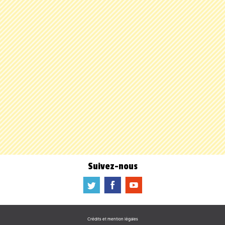
Suivez-nous
a
b
f
Crédits et mention légales