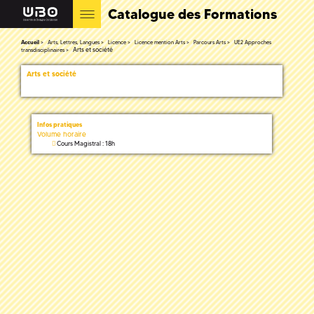
Catalogue des Formations
Accueil
Arts, Lettres, Langues
Licence
Licence mention Arts
Parcours Arts
UE2 Approches
Arts et société
transdisciplinaires
Arts et société
Infos pratiques
Volume horaire
Cours Magistral : 18h