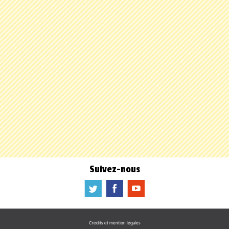
Suivez-nous
a
b
f
Crédits et mention légales