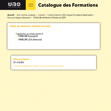
Catalogue des Formations
Accueil
Arts, Lettres, Langues
Licence
Licence mention LEA Langues Etrangères Appliquées
Choix de mineure (chinois ou LEA)
Parcours Anglais-Allemand
Choix de mineure (chinois ou LEA)
1 option(s) au choix parmi 2
MINEURE Espagnol
MINEURE LEA allemand
Infos pratiques
10 crédits
(
système européen de transfert et d'accumulation de crédits)