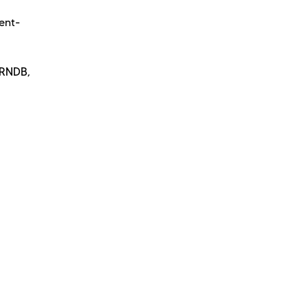
ent-
e RNDB,