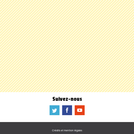
Suivez-nous
a
b
f
Crédits et mention légales