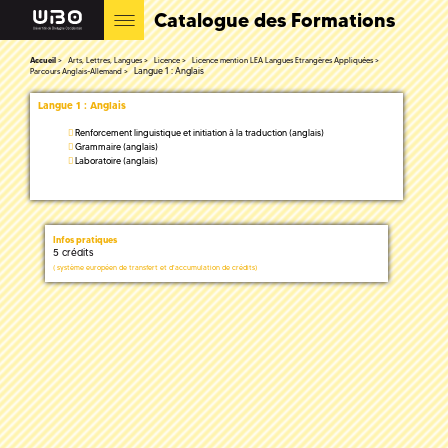
Catalogue des Formations
Accueil
Arts, Lettres, Langues
Licence
Licence mention LEA Langues Etrangères Appliquées
Langue 1 : Anglais
Parcours Anglais-Allemand
Langue 1 : Anglais
Renforcement linguistique et initiation à la traduction (anglais)
Grammaire (anglais)
Laboratoire (anglais)
Infos pratiques
5 crédits
(
système européen de transfert et d'accumulation de crédits)