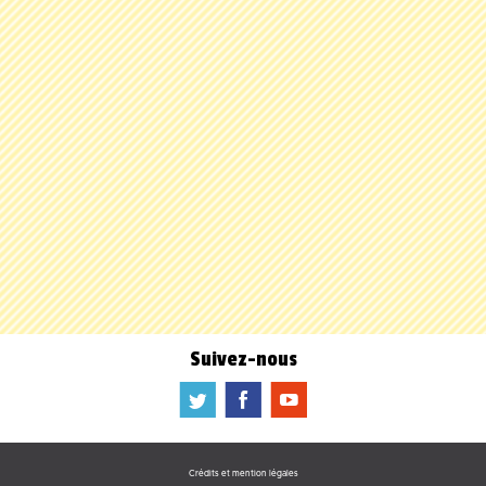
Suivez-nous
a
b
f
Crédits et mention légales