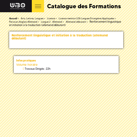
Catalogue des Formations
Accueil
Arts, Lettres, Langues
Licence
Licence mention LEA Langues Etrangères Appliquées
Renforcement linguistique
Parcours Anglais-Allemand
Langue 2 : Allemand
Allemand débutant
et initiation à la traduction (allemand débutant)
Renforcement linguistique et initiation à la traduction (allemand
débutant)
Infos pratiques
Volume horaire
Travaux Dirigés : 22h