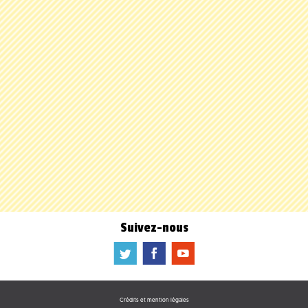
Suivez-nous
a
b
f
Crédits et mention légales