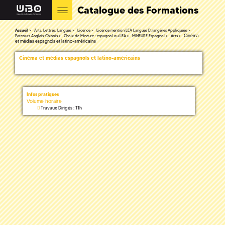
Catalogue des Formations
Accueil
Arts, Lettres, Langues
Licence
Licence mention LEA Langues Etrangères Appliquées
Cinéma
Parcours Anglais-Chinois
Choix de Mineure : espagnol ou LEA
MINEURE Espagnol
Arts
et médias espagnols et latino-américains
Cinéma et médias espagnols et latino-américains
Infos pratiques
Volume horaire
Travaux Dirigés : 11h