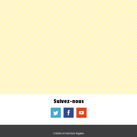
Suivez-nous
a
b
f
Crédits et mention légales