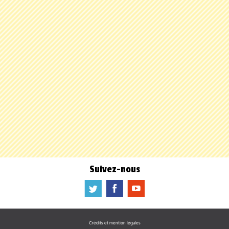
Suivez-nous
a
b
f
Crédits et mention légales