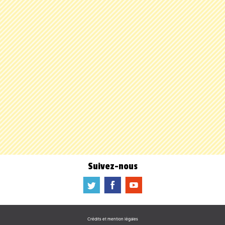
Suivez-nous
a
b
f
Crédits et mention légales