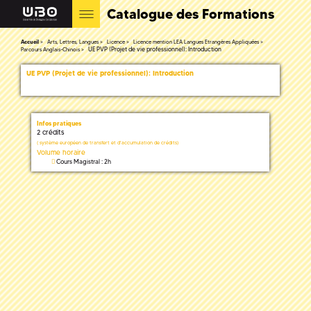
Catalogue des Formations
Accueil
Arts, Lettres, Langues
Licence
Licence mention LEA Langues Etrangères Appliquées
UE PVP (Projet de vie professionnel): Introduction
Parcours Anglais-Chinois
UE PVP (Projet de vie professionnel): Introduction
Infos pratiques
2 crédits
(
système européen de transfert et d'accumulation de crédits)
Volume horaire
Cours Magistral : 2h