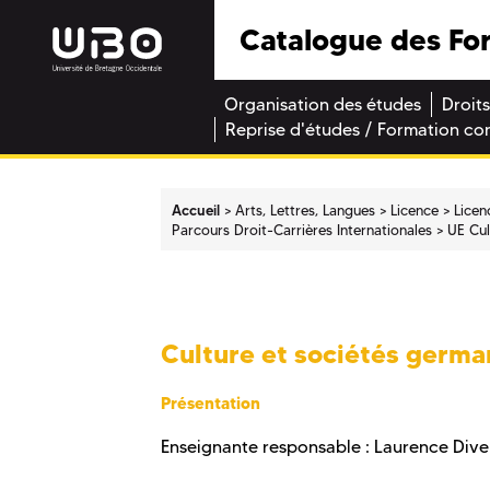
Catalogue des Fo
Organisation des études
Droits
Reprise d'études / Formation co
Accueil
Arts, Lettres, Langues
Licence
Licen
Parcours Droit-­Carrières Internationales
UE Cul
Culture et sociétés germ
Présentation
Enseignante responsable : Laurence Dive