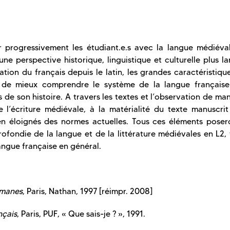
r progressivement les étudiant.e.s avec la langue médiéval
e perspective historique, linguistique et culturelle plus l
ion du français depuis le latin, les grandes caractéristiqu
n de mieux comprendre le système de la langue française
s de son histoire. A travers les textes et l’observation de man
e l’écriture médiévale, à la matérialité du texte manuscrit
en éloignés des normes actuelles. Tous ces éléments poser
rofondie de la langue et de la littérature médiévales en L2,
angue française en général.
omanes
, Paris, Nathan, 1997 [réimpr. 2008]
nçais
, Paris, PUF, « Que sais-je ? », 1991.