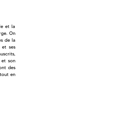
e et la
arge. On
es de la
 et ses
uscrits,
 et son
ont des
 tout en