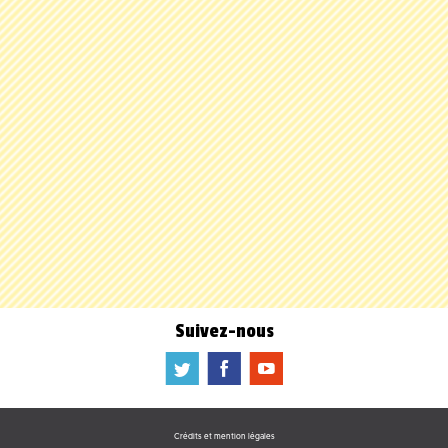
Suivez-nous
a
b
f
Crédits et mention légales