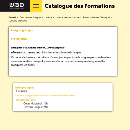
Catalogue des Formations
Accueil
Arts, Lettres, Langues
Licence
Licence mention Lettres
Parcours Lettres Classiques
Langue grecque
Langue grecque
Présentation
Enseignants : Laurence Dalmon, Dimitri Kasprzyk
: Initiation au système de la langue
Débutants : L. Dalmon (4h)
Ce cours s'adresse aux étudiants n'ayant jamais pratiqué la langue grecque dans leur
cursus secondaire ou ayant suivi une initiation trop sommaire pour leur permettre
d'acquérir les bases.
Infos pratiques
5 crédits
(
système européen de transfert et d'accumulation de crédits)
Volume horaire
Cours Magistral : 16h
Travaux Dirigés : 28h