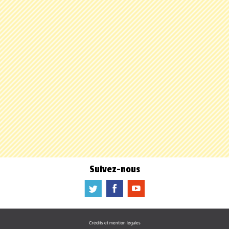
Suivez-nous
a
b
f
Crédits et mention légales