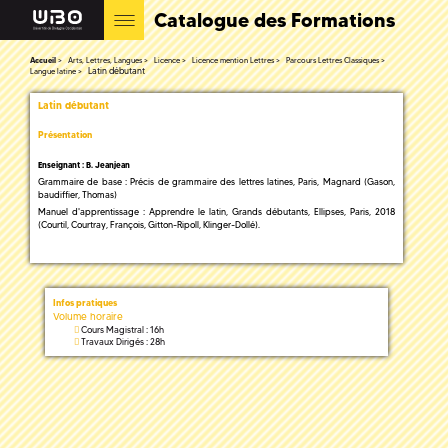
Catalogue des Formations
Accueil
Arts, Lettres, Langues
Licence
Licence mention Lettres
Parcours Lettres Classiques
Latin débutant
Langue latine
Latin débutant
Présentation
Enseignant : B. Jeanjean
Grammaire de base : Précis de grammaire des lettres latines, Paris, Magnard (Gason,
baudiffier, Thomas)
Manuel d'apprentissage : Apprendre le latin, Grands débutants, Ellipses, Paris, 2018
(Courtil, Courtray, François, Gitton-Ripoll, Klinger-Dollé).
Infos pratiques
Volume horaire
Cours Magistral : 16h
Travaux Dirigés : 28h