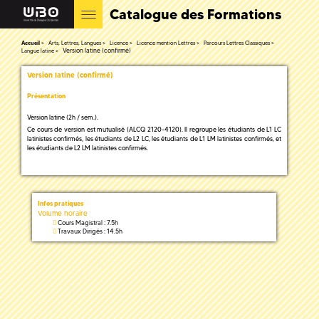
Catalogue des Formations
Accueil
Arts, Lettres, Langues
Licence
Licence mention Lettres
Parcours Lettres Classiques
Version latine (confirmé)
Langue latine
Version latine (confirmé)
Présentation
Version latine (2h / sem.).
Ce cours de version est mutualisé (ALCQ 2120-4120). Il regroupe les étudiants de L1 LC
latinistes confirmés, les étudiants de L2 LC, les étudiants de L1 LM latinistes confirmés, et
les étudiants de L2 LM latinistes confirmés.
Infos pratiques
Volume horaire
Cours Magistral : 7.5h
Travaux Dirigés : 14.5h