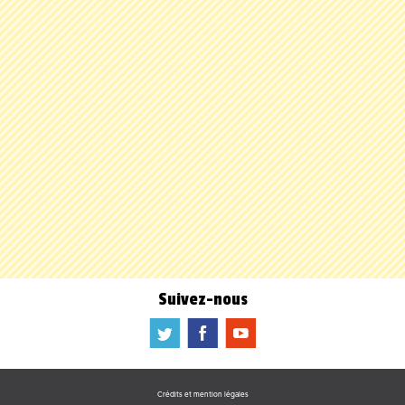
Suivez-nous
a
b
f
Crédits et mention légales