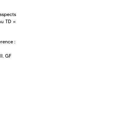
aspects
 au TD «
érence :
ll. GF