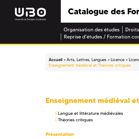
Catalogue des Fo
Organisation des études
Droits
Reprise d'études / Formation co
Accueil
Arts, Lettres, Langues
Licence
Licen
Enseignement médiéval et Théories critiques
Enseignement médiéval et 
Langue et littérature médiévales
Théories critiques
Présentation