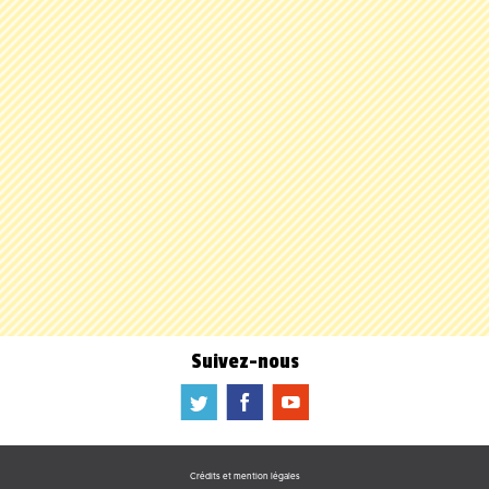
Suivez-nous
a
b
f
Crédits et mention légales