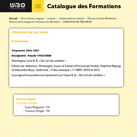
Catalogue des Formations
Accueil
Arts, Lettres, Langues
Licence
Licence mention Lettres
Parcours Lettres Modernes
Littérature du 16e siècle
Histoire de la langue et Littérature du 16e siècle
Littérature du 16e siècle
Présentation
Programme 2026-2027
Enseignante :
Pascale THOUVENIN
Montaigne, Livre III, 8, « De l’art de conférer »
Edition de référence : Montaigne,
Essais III.
Edition d’Emmanuel Tarrête, Delphine Reguig
et Alexandre Naya, Gallimard, « Folio classique » n° 4895, 2009 et 2012.
Le programme portera exclusivement sur l’essai III, 8, « De l’art de conférer ».
Infos pratiques
Volume horaire
Cours Magistral : 11h
Travaux Dirigés : 11h