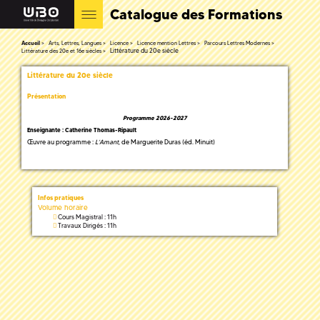
Catalogue des Formations
Accueil
Arts, Lettres, Langues
Licence
Licence mention Lettres
Parcours Lettres Modernes
Littérature du 20e siècle
Littérature des 20e et 16e siècles
Littérature du 20e siècle
Présentation
Programme 2026-2027
Enseignante : Catherine Thomas-Ripault
Œuvre au programme :
L’Amant
, de Marguerite Duras (éd. Minuit)
Infos pratiques
Volume horaire
Cours Magistral : 11h
Travaux Dirigés : 11h