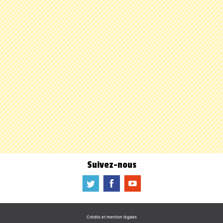
Suivez-nous
a
b
f
Crédits et mention légales