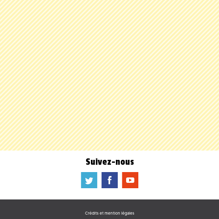
Suivez-nous
a
b
f
Crédits et mention légales