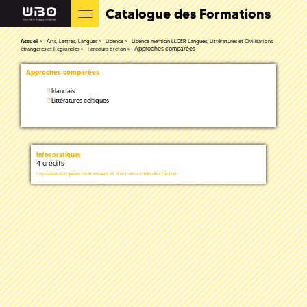
Catalogue des Formations
Accueil
Arts, Lettres, Langues
Licence
Licence mention LLCER Langues, Littératures et Civilisations
Approches comparées
étrangères et Régionales
Parcours Breton
Approches comparées
Irlandais
Littératures celtiques
Infos pratiques
4 crédits
(
système européen de transfert et d'accumulation de crédits)