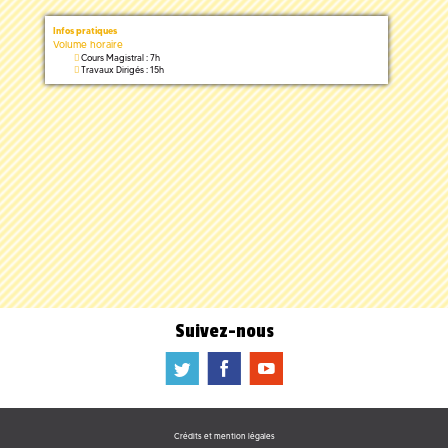
Infos pratiques
Volume horaire
Cours Magistral : 7h
Travaux Dirigés : 15h
Suivez-nous
a
b
f
Crédits et mention légales