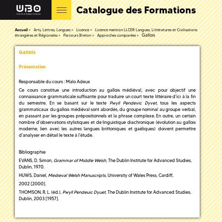
Catalogue des Formations
Accueil
Arts, Lettres, Langues
Licence
Licence mention LLCER Langues, Littératures et Civilisations
Gallois
étrangères et Régionales
Parcours Breton
Approches comparées
Gallois
Présentation
Responsable du cours : Malo Adeux
Ce cours constitue une introduction au gallois médiéval, avec pour objectif une
connaissance grammaticale suffisante pour traduire un court texte littéraire d'ici à la fin
du semestre. En se basant sur le texte
Pwyll Pendevic Dyvet
, tous les aspects
grammaticaux du gallois médiéval sont abordés, du groupe nominal au groupe verbal,
en passant par les groupes prépositionnels et la phrase complexe. En outre, un certain
nombre d'observations stylistiques et de linguistique diachronique (évolution au gallois
moderne, lien avec les autres langues brittoniques et gaéliques) doivent permettre
d'analyser en détail le texte à l'étude.
Bibliographie
EVANS, D. Simon,
Grammar of Middle Welsh
, The Dublin Institute for Advanced Studies,
Dublin, 1970.
HUWS, Daniel,
Medieval Welsh Manuscripts
, University of Wales Press, Cardiff,
2002 [2000].
THOMSON, R. L. (éd.),
Pwyll Pendeuic Dyuet
, The Dublin Institute for Advanced Studies,
Dublin, 2003 [1957].