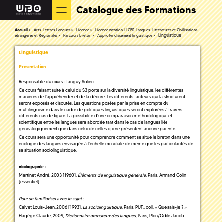
Catalogue des Formations
Accueil
Arts, Lettres, Langues
Licence
Licence mention LLCER Langues, Littératures et Civilisations
Linguistique
étrangères et Régionales
Parcours Breton
Approfondissement linguistique
Linguistique
Présentation
Responsable du cours : Tanguy Soliec
Ce cours faisant suite à celui du S3 porte sur la diversité linguistique, les différentes
manières de l’appréhender et de la décrire. Les différents facteurs qui la structurent
seront exposés et discutés. Les questions posées par la prise en compte du
multilinguisme dans le cadre de politiques linguistiques seront explorées à travers
différents cas de figure. La possibilité d’une comparaison méthodologique et
scientifique entre les langues sera abordée tant dans le cas de langues liés
généalogiquement que dans celui de celles qui ne présentent aucune parenté.
Ce cours sera une opportunité pour comprendre comment se situe le breton dans une
écologie des langues envisagée à l’échelle mondiale de même que les particularités de
sa situation sociolinguistique.
Bibliographie :
Martinet André, 2003 [1960],
Éléments de linguistique générale
, Paris, Armand Colin
[essentiel]
Pour se familiariser avec le sujet :
Calvet Louis-Jean, 2006 [1993],
La sociolinguistique
, Paris, PUF., coll. « Que sais-je ? »
Hagège Claude, 2009,
Dictionnaire amoureux des langues
, Paris, Plon/Odile Jacob