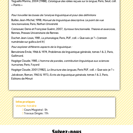
Yaguello Marina, 2004 [1988],
Catalogue des idées reçues sur la langue
, Paris, Seuil, coll.
« Points »
Pour travailler les bases de l’analyse linguistique et pour des définitions
Builles Jean-Michel, 1998,
Manuel de linguistique descriptive. Le point de vue
fonctionnaliste
, Paris, Nathan Université
Costaouec Denis et Françoise Guérin, 2007,
Syntaxe fonctionnelle. Théorie et exercices
,
Rennes, Presses Universitaire de Rennes
Duchet Jean-Louis, 1981,
La phonologie
, Paris, PUF, coll. « Que sais-je ? » [version
numérisée sur gallica.bnf.fr]
Pour explorer différents aspects de la linguistique :
Benvéniste Émile, 1966 & 1974, Problèmes de linguistique générale, tomes 1 & 2, Paris,
Gallimard.
Hagège Claude, 1985,
L’homme de paroles, contribution linguistique aux sciences
humaines
, Paris, Fayard
Hagège Claude, 2001 [1982],
La Structure des langues
, Paris PUF, coll. « Que sais-je ? »
Jakobson, Roman, 1963 & 1973,
Écrits de linguistique générale
, tomes 1 & 2, Paris,
Éditions de Minuit
Infos pratiques
Volume horaire
Cours Magistral : 5h
Travaux Dirigés : 11h
Suivez-nous