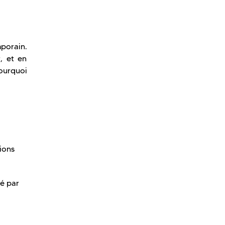
mporain.
r, et en
pourquoi
tions
té par