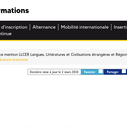
rmations
 d'inscription
Alternance
Mobilité internationale
Insert
ntinue
ce mention LLCER Langues, Littératures et Civilisations étrangères et Régio
térature bretonne
Dernière mise à jour le 2 mars 2026
Tweeter
Partager