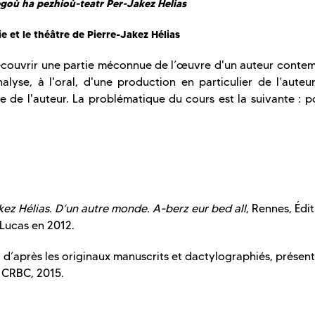
goù ha pezhioù-teatr Per-Jakez Helias
e et le théâtre de Pierre-Jakez Hélias
 découvrir une partie méconnue de l’œuvre d'un auteur conte
alyse, à l'oral, d'une production en particulier de l’auteu
vre de l'auteur. La problématique du cours est la suivante : 
ez Hélias. D’un autre monde. A-berz eur bed all
, Rennes, Édi
Lucas en 2012.
li d’après les originaux manuscrits et dactylographiés, présen
 CRBC, 2015.