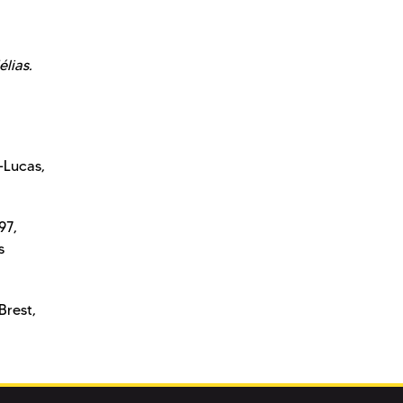
lias.
-Lucas,
97,
s
 Brest,