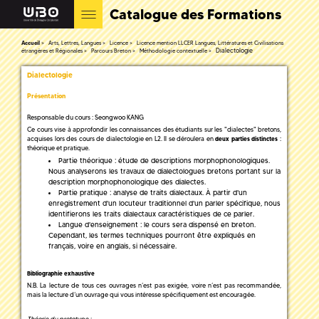
Catalogue des Formations
Accueil
Arts, Lettres, Langues
Licence
Licence mention LLCER Langues, Littératures et Civilisations
Dialectologie
étrangères et Régionales
Parcours Breton
Méthodologie contextuelle
Dialectologie
Présentation
Responsable du cours : Seongwoo KANG
Ce cours vise à approfondir les connaissances des étudiants sur les "dialectes" bretons,
acquises lors des cours de dialectologie en L2. Il se déroulera en
:
deux parties distinctes
théorique et pratique.
Partie théorique : étude de descriptions morphophonologiques.
Nous analyserons les travaux de dialectologues bretons portant sur la
description morphophonologique des dialectes.
Partie pratique : analyse de traits dialectaux. À partir d'un
enregistrement d'un locuteur traditionnel d'un parler spécifique, nous
identifierons les traits dialectaux caractéristiques de ce parler.
Langue d'enseignement : le cours sera dispensé en breton.
Cependant, les termes techniques pourront être expliqués en
français, voire en anglais, si nécessaire.
Bibliographie exhaustive
N.B. La lecture de tous ces ouvrages n’est pas exigée, voire n’est pas recommandée,
mais la lecture d’un ouvrage qui vous intéresse spécifiquement est encouragée.
Théorie du prototype :