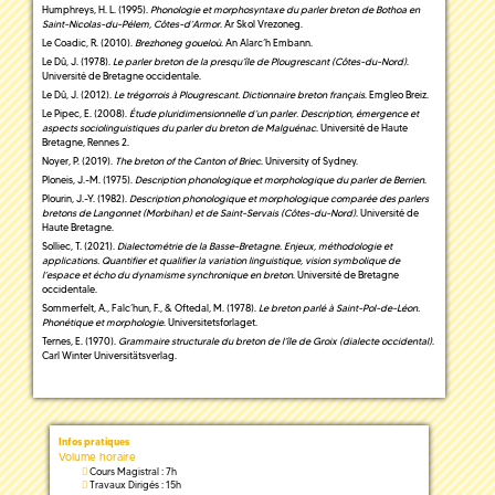
Humphreys, H. L. (1995).
Phonologie et morphosyntaxe du parler breton de Bothoa en
Saint-Nicolas-du-Pélem, Côtes-d’Armor
. Ar Skol Vrezoneg.
Le Coadic, R. (2010).
Brezhoneg goueloù
. An Alarc’h Embann.
Le Dû, J. (1978).
Le parler breton de la presqu’île de Plougrescant (Côtes-du-Nord)
.
Université de Bretagne occidentale.
Le Dû, J. (2012).
Le trégorrois à Plougrescant. Dictionnaire breton français
. Emgleo Breiz.
Le Pipec, E. (2008).
Étude pluridimensionnelle d’un parler. Description, émergence et
aspects sociolinguistiques du parler du breton de Malguénac
. Université de Haute
Bretagne, Rennes 2.
Noyer, P. (2019).
The breton of the Canton of Briec
. University of Sydney.
Ploneis, J.-M. (1975).
Description phonologique et morphologique du parler de Berrien
.
Plourin, J.-Y. (1982).
Description phonologique et morphologique comparée des parlers
bretons de Langonnet (Morbihan) et de Saint-Servais (Côtes-du-Nord)
. Université de
Haute Bretagne.
Solliec, T. (2021).
Dialectométrie de la Basse-Bretagne. Enjeux, méthodologie et
applications. Quantifier et qualifier la variation linguistique, vision symbolique de
l’espace et écho du dynamisme synchronique en breton
. Université de Bretagne
occidentale.
Sommerfelt, A., Falc’hun, F., & Oftedal, M. (1978).
Le breton parlé à Saint-Pol-de-Léon.
Phonétique et morphologie
. Universitetsforlaget.
Ternes, E. (1970).
Grammaire structurale du breton de l’île de Groix (dialecte occidental)
.
Carl Winter Universitätsverlag.
Infos pratiques
Volume horaire
Cours Magistral : 7h
Travaux Dirigés : 15h