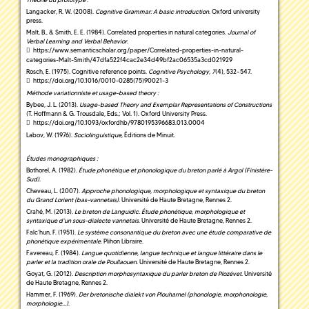
Langacker, R. W. (2008).
Cognitive Grammar: A basic introduction
. Oxford university
press.
Malt, B., & Smith, E. E. (1984). Correlated properties in natural categories.
Journal of
Verbal Learning and Verbal Behavior
.
https://www.semanticscholar.org/paper/Correlated-properties-in-natural-
categories-Malt-Smith/47dfa522f4cac2e34d49bf2ac06535a3cd021929
Rosch, E. (1975). Cognitive reference points.
Cognitive Psychology
,
7
(4), 532–547.
https://doi.org/10.1016/0010-0285(75)90021-3
Méthode variationniste et usage-based theory :
Bybee, J. L. (2013).
Usage-based Theory and Exemplar Representations of Constructions
(T. Hoffmann & G. Trousdale, Eds.; Vol. 1). Oxford University Press.
https://doi.org/10.1093/oxfordhb/9780195396683.013.0004
Labov, W. (1976).
Sociolinguistique,
Éditions de Minuit.
Études monographiques :
Bothorel, A. (1982).
Étude phonétique et phonologique du breton parlé à Argol (Finistère-
Sud)
.
Cheveau, L. (2007).
Approche phonologique, morphologique et syntaxique du breton
du Grand Lorient (bas-vannetais)
. Université de Haute Bretagne, Rennes 2.
Crahé, M. (2013).
Le breton de Languidic. Étude phonétique, morphologique et
syntaxique d’un sous-dialecte vannetais
. Université de Haute Bretagne, Rennes 2.
Falc’hun, F. (1951).
Le système consonantique du breton avec une étude comparative de
phonétique expérimentale
. Plihon Libraire.
Favereau, F. (1984).
Langue quotidienne, langue technique et langue littéraire dans le
parler et la tradition orale de Poullaouen
. Université de Haute Bretagne, Rennes 2.
Goyat, G. (2012).
Description morphosyntaxique du parler breton de Plozévet
. Université
de Haute Bretagne, Rennes 2.
Hammer, F. (1969).
Der bretonische dialekt von Plouharnel (phonologie, morphonologie,
morphologie...)
.