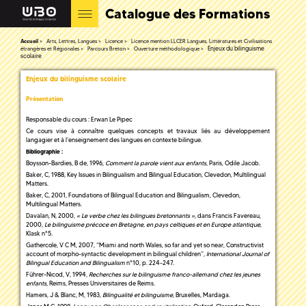
Catalogue des Formations
Accueil
Arts, Lettres, Langues
Licence
Licence mention LLCER Langues, Littératures et Civilisations
Enjeux du bilinguisme
étrangères et Régionales
Parcours Breton
Ouverture méthodologique
scolaire
Enjeux du bilinguisme scolaire
Présentation
Responsable du cours : Erwan Le Pipec
Ce cours vise à connaître quelques concepts et travaux liés au développement
langagier et à l’enseignement des langues en contexte bilingue.
Bibliographie :
Boysson-Bardies, B de, 1996,
Comment la parole vient aux enfants,
Paris, Odile Jacob.
Baker, C, 1988, Key Issues in Bilingualism and Bilingual Education, Clevedon, Multilingual
Matters.
Baker, C, 2001, Foundations of Bilingual Education and Bilingualism, Clevedon,
Multilingual Matters.
Davalan, N, 2000,
« Le verbe chez les bilingues bretonnants »
, dans Francis Favereau,
2000,
Le bilinguisme précoce en Bretagne, en pays celtiques et en Europe atlantique
,
Klask n°5.
Gathercole, V C M, 2007, “Miami and north Wales, so far and yet so near, Constructivist
account of morpho-syntactic development in bilingual children”,
International Journal of
Bilingual Education and Bilingualism
n°10, p. 224-247.
Führer-Nicod, V, 1994,
Recherches sur le bilinguisme franco-allemand chez les jeunes
enfants,
Reims, Presses Universitaires de Reims.
Hamers, J & Blanc, M, 1983,
Bilingualité et bilinguisme
, Bruxelles, Mardaga.