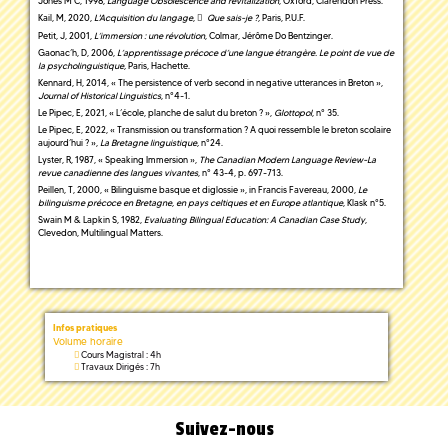
Jones M C, 1998,
Language Obsolescence and revitalization
, Oxford, Clarendon Press.
Kail, M, 2020,
L'Acquisition du langage
,
Que sais-je ?
,
Paris, P.U.F.
Petit, J, 2001,
L’immersion : une révolution
, Colmar, Jérôme Do Bentzinger.
Gaonac’h, D, 2006,
L’apprentissage précoce d’une langue étrangère. Le point de vue de
la psycholinguistique,
Paris, Hachette.
Kennard, H, 2014, « The persistence of verb second in negative utterances in Breton »,
Journal of Historical Linguistics
, n°4-1.
Le Pipec, E, 2021, « L’école, planche de salut du breton ? »,
Glottopol
, n° 35.
Le Pipec, E, 2022, « Transmission ou transformation ? A quoi ressemble le breton scolaire
aujourd’hui ? »,
La Bretagne linguistique,
n°24.
Lyster, R, 1987, « Speaking Immersion »,
The Canadian Modern Language Review-La
revue canadienne des langues vivantes
, n° 43-4, p. 697-713.
Peillen, T, 2000, « Bilinguisme basque et diglossie », in Francis Favereau, 2000,
Le
bilinguisme précoce en Bretagne, en pays celtiques et en Europe atlantique
, Klask n°5.
Swain M & Lapkin S, 1982,
Evaluating Bilingual Education: A Canadian Case Study
,
Clevedon, Multilingual Matters.
Infos pratiques
Volume horaire
Cours Magistral : 4h
Travaux Dirigés : 7h
Suivez-nous