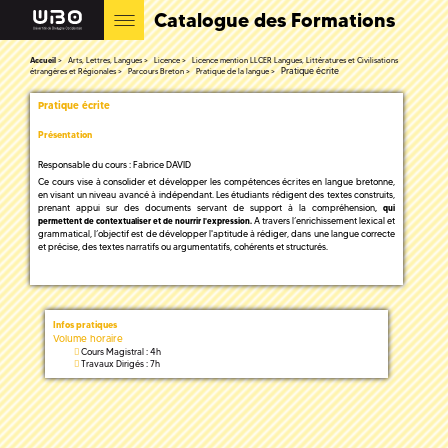
Catalogue des Formations
Accueil
Arts, Lettres, Langues
Licence
Licence mention LLCER Langues, Littératures et Civilisations
Pratique écrite
étrangères et Régionales
Parcours Breton
Pratique de la langue
Pratique écrite
Présentation
Responsable du cours : Fabrice DAVID
Ce cours vise à consolider et développer les compétences écrites en langue bretonne,
en visant un niveau avancé à indépendant. Les étudiants rédigent des textes construits,
prenant appui sur des documents servant de support à la compréhension
, qui
A travers l’enrichissement lexical et
permettent de contextualiser et de nourrir l'expression.
grammatical, l’objectif est de développer l'aptitude à rédiger, dans une langue correcte
et précise, des textes narratifs ou argumentatifs, cohérents et structurés.
Infos pratiques
Volume horaire
Cours Magistral : 4h
Travaux Dirigés : 7h