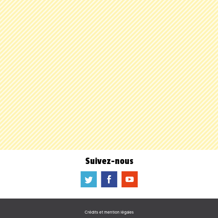
Suivez-nous
a
b
f
Crédits et mention légales