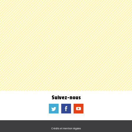
Suivez-nous
a
b
f
Crédits et mention légales