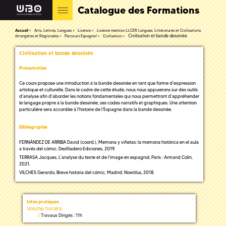
Catalogue des Formations
Accueil
Arts, Lettres, Langues
Licence
Licence mention LLCER Langues, Littératures et Civilisations
Civilisation et bande dessinée
étrangères et Régionales
Parcours Espagnol
Civilisation
Civilisation et bande dessinée
Présentation
Ce cours propose une introduction à la bande dessinée en tant que forme d'expression
artistique et culturelle. Dans le cadre de cette étude, nous nous appuierons sur des outils
d'analyse afin d'aborder les notions fondamentales qui nous permettront d'appréhender
le langage propre à la bande dessinée, ses codes narratifs et graphiques. Une attention
particulière sera accordée à l'histoire de l’Espagne dans la bande dessinée.
Bibliographie
FERNÁNDEZ DE ARRIBA David (coord.), Memoria y viñetas: la memoria histórica en el aula
a través del cómic. Desfiladero Ediciones, 2019.
TERRASA Jacques, L’analyse du texte et de l’image en espagnol, París : Armand Colin,
2021.
VILCHES Gerardo, Breve historia del cómic, Madrid: Nowtilus, 2018.
Infos pratiques
Volume horaire
Travaux Dirigés : 11h