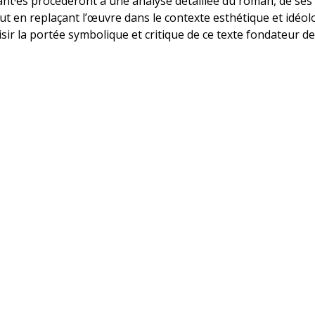
ant·es procéderont à une analyse détaillée du roman, de ses
out en replaçant l’œuvre dans le contexte esthétique et idéo
sir la portée symbolique et critique de ce texte fondateur de