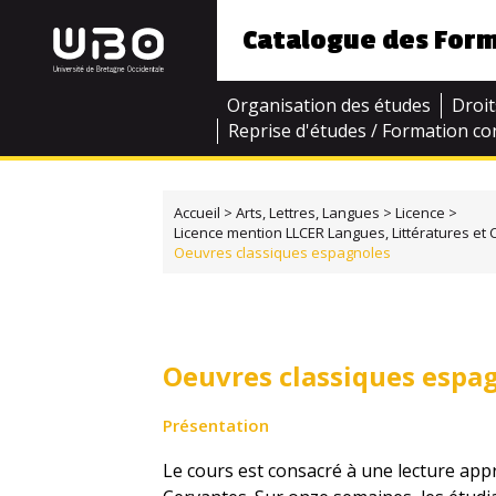
Catalogue des For
Organisation des études
Droit
Reprise d'études / Formation co
Accueil
Arts, Lettres, Langues
Licence
Licence mention LLCER Langues, Littératures et C
Oeuvres classiques espagnoles
Oeuvres classiques espa
Présentation
Le cours est consacré à une lecture app