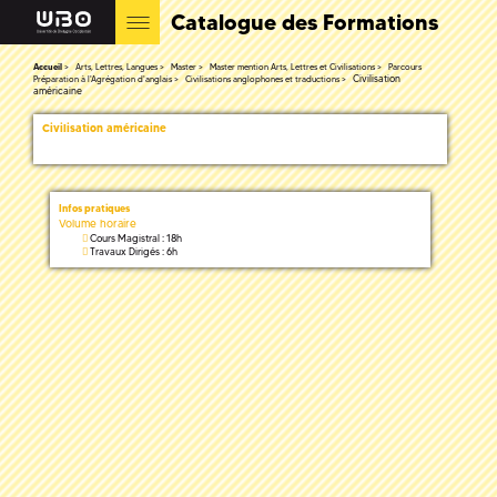
Catalogue des Formations
Accueil
Arts, Lettres, Langues
Master
Master mention Arts, Lettres et Civilisations
Parcours
Civilisation
Préparation à l'Agrégation d'anglais
Civilisations anglophones et traductions
américaine
Civilisation américaine
Infos pratiques
Volume horaire
Cours Magistral : 18h
Travaux Dirigés : 6h