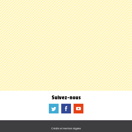
Suivez-nous
a
b
f
Crédits et mention légales