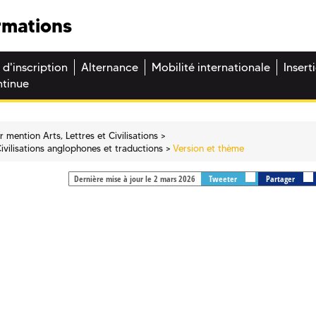
rmations
 d'inscription
Alternance
Mobilité internationale
Insert
ntinue
 mention Arts, Lettres et Civilisations
ivilisations anglophones et traductions
Version et thème
Dernière mise à jour le 2 mars 2026
Tweeter
Partager