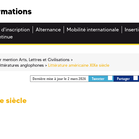
rmations
 d'inscription
Alternance
Mobilité internationale
Insert
ntinue
 mention Arts, Lettres et Civilisations
ittératures anglophones
Littérature américaine XIXe siècle
Dernière mise à jour le 2 mars 2026
Tweeter
Partager
e siècle