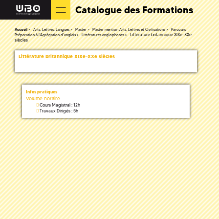
Catalogue des Formations
Accueil
Arts, Lettres, Langues
Master
Master mention Arts, Lettres et Civilisations
Parcours
Littérature britannique XIXe-XXe
Préparation à l'Agrégation d'anglais
Littératures anglophones
siècles
Littérature britannique XIXe-XXe siècles
Infos pratiques
Volume horaire
Cours Magistral : 12h
Travaux Dirigés : 5h