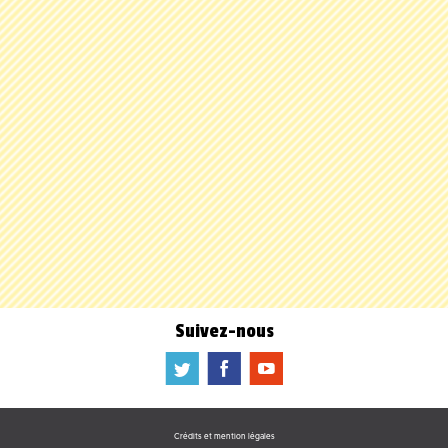
Suivez-nous
a
b
f
Crédits et mention légales