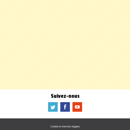
Suivez-nous
a
b
f
Crédits et mention légales