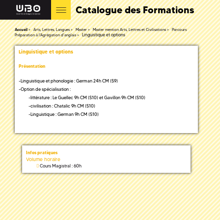
Catalogue des Formations
Accueil
Arts, Lettres, Langues
Master
Master mention Arts, Lettres et Civilisations
Parcours
Linguistique et options
Préparation à l'Agrégation d'anglais
Linguistique et options
Présentation
-Linguistique et phonologie : German 24h CM (S9)
-Option de spécialisation :
-littérature : Le Guellec 9h CM (S10) et Gavillon 9h CM (S10)
-civilisation : Chatalic 9h CM (S10)
-Linguistique : German 9h CM (S10)
Infos pratiques
Volume horaire
Cours Magistral : 60h