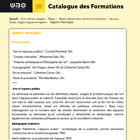
Catalogue des Formations
Accueil
Arts, Lettres, Langues
Master
Master mention Arts, Lettres et Civilisations
Parcours
Apports théoriques
Textes, images, langues étrangères
Apports théoriques
Présentation
"Arts et espaces publics", Camille Manfredi (3h)
" Études culturelles" , Mohamed Saki (3h)
"Théories esthétiques et Philosophie de l’art", Jaqueline Balint (6h)
"Iconographie", Kim Pages-Jones (3h) et Catherine Conan(3h)
"Art et artisanat", Catherine Conan (3h)
"Texte et paratexte", Michelle Bolduc (3h)
****
Arts et espaces publics
Ce séminaire se penchera sur les définitions, enjeux, usages et problématiques de l’art
dans l’espace public et collectif. Exemples seront pris et discutés dans les champs de
l’art hors la ville (
outdoor arts
, Land Art, eco-art,
reclamation art
) et de l’art en milieu
urbain (situationnisme,
street art
, affiches, art politique, artivisme…). Nous nous
interrogerons sur la manière dont les artistes réinventent et réclament des espaces
inclassables ou déclassés qu’ils contribuent à réhabi(li)ter et réinterroger, comme
également les contextes politiques et sociaux qu’ils travaillent à informer.
:
Bibliographie indicative
Jürgen Habermas,
L'espace public : archéologie de la publicité comme dimension
constitutive de la société bourgeoise
, 1962
Henri Lefebvre,
La production de l'espace
, 1974