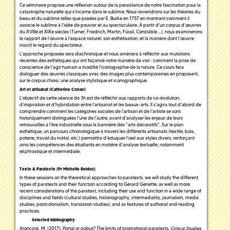
Ce séminaire propose une réflexion autour de la persistance de notre fascination pour la
catastrophe naturelle qui s'incarne dans le sublime. Nous reviendrons sur les théories du
beau et du sublime telles que posées par E. Burke en 1757 en montrant comment il
associe le sublime à l'idée de pouvoir et au spectaculaire. A partir d'un corpus d’œuvres
du XVIIIe et XIXe siècles (Turner, Friedrich, Martin, Füssli, Constable ...), nous examinerons
le rapport de l’œuvre à l'espace naturel: son esthétisation, et la manière dont l’œuvre
inscrit le regard du spectateur.
L'approche proposée sera diachronique et nous amènera à réfléchir aux mutations
récentes des esthétiques qui ont façonné notre manière de voir : comment la prise de
conscience de l'agir humain a modifié l'iconographie de la nature. Ce cours fera
dialoguer des œuvres classiques avec des images plus contemporaines en proposant,
sur le corpus choisi, une analyse stylistique et iconographique.
Art et artisanat (Catherine Conan)
L'objectif de cette séance de 3h est de réfléchir aux rapports de co-évolution,
d'inspiration et d'hybridation entre l'artisanat et les beaux-arts. Il s'agira tout d'abord de
comprendre comment les catégories sociales de l'artisan et de l'artiste se sont
historiquement distinguées l'une de l'autre, avant d'analyser les enjeux de leurs
retrouvailles à l'ère industrielle sous la bannière des "arts décoratifs". Sur le plan
esthétique, un parcours chronologique à travers les différents artisanats (textile, bois,
poterie, travail du métal, etc.) permettra d'éduquer l'oeil aux styles divers, renforçant
ainsi les compétences des étudiants en matière d'analyse textuelle, notamment
ekphrastique et intermédiale.
Texte & Paratexte (Pr Michelle Bolduc)
In these sessions on the theoretical approaches to paratexts, we will study the different
types of paratexts and their function according to Gérard Genette, as well as more
recent considerations of the paratext, including their use and function in a wide range of
disciplines and fields (cultural studies, historiography, intermediality, journalism, media
studies, postcolonialism, translation studies), and as features of authorial and reading
practices.
Selected bibliography
Aronczyk, M. (2017). Portal or police? The limits of promotional paratexts.
Critical Studies