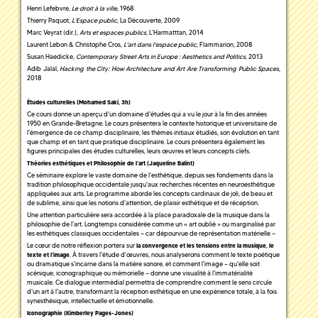
Henri Lefebvre
, Le droit à la ville
, 1968
Thierry Paquot,
L’Espace public
, La Découverte, 2009
Marc Veyrat (dir.),
Arts et espaces publics
, L’Harmatttan, 2014
Laurent Lebon & Christophe Cros,
L'art dans l'espace public
, Flammarion, 2008
Susan Haedicke,
Contemporary Street Arts in Europe : Aesthetics and Politics
, 2013
Adib Jalal,
Hacking the City: How Architecture and Art Are Transforming Public Spaces
,
2018
Études
culturelles (Mohamed Saki, 3h)
Ce cours donne un aperçu d'un domaine d'études qui a vu le jour à la fin des années
1950 en Grande-Bretagne. Le cours présentera le contexte historique et universitaire de
l'émergence de ce champ disciplinaire, les thèmes initiaux étudiés, son évolution en tant
que champ et en tant que pratique disciplinaire. Le cours présentera également les
figures principales des études culturelles, leurs œuvres et leurs concepts clefs.
Théories esthétiques et Philosophie de l’art (Jaqueline Balint)
Ce séminaire explore le vaste domaine de l'esthétique, depuis ses fondements dans la
tradition philosophique occidentale jusqu'aux recherches récentes en neuroesthétique
appliquées aux arts. Le programme aborde les concepts cardinaux de joli, de beau et
de sublime, ainsi que les notions d'attention, de plaisir esthétique et de réception.
Une attention particulière sera accordée à la place paradoxale de la musique dans la
philosophie de l'art. Longtemps considérée comme un « art oublié » ou marginalisé par
les esthétiques classiques occidentales — car dépourvue de représentation matérielle —
Le cœur de notre réflexion portera sur
la convergence et les tensions entre la musique, le
. À travers l'étude d'œuvres, nous analyserons comment le texte poétique
texte et l'image
ou dramatique s'incarne dans la matière sonore, et comment l'image — qu'elle soit
scénique, iconographique ou mémorielle — donne une visualité à l'immatérialité
musicale. Ce dialogue intermédial permettra de comprendre comment le sens circule
d'un art à l'autre, transformant la réception esthétique en une expérience totale, à la fois
synesthésique, intellectuelle et émotionnelle.
Iconographie (Kimberley Pages-Jones)