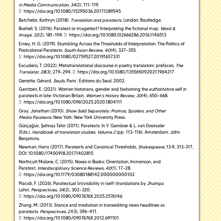
in Media Communication
,
34
(2), 111–119.
https://doi.org/10.1080/15295036.2017.1289545
Batchelor, Kathryn (2018).
Translation and paratexts
.
London: Routledge.
Bushell, S. (2016). Paratext or imagetext? Interpreting the fictional map.
Word &
Image
,
32
(2), 181–194.
https://doi.org/10.1080/02666286.2016.1146513
Erney, H. G. (2019). Stumbling Across the Thresholds of Interpretation: The Politics of
Postcolonial Paratexts.
South Asian Review
,
40
(4), 337–355.
https://doi.org/10.1080/02759527.2019.1657331
Escudero, T. (2022). Metatranslational discourse in poetry translators’ prefaces.
The
Translator
,
28
(3), 279–294.
https://doi.org/10.1080/13556509.2021.1964217
Genette, Gérard.
Seuils
. Paris : Éditions du Seuil, 2002.
Garritzen, E. (2021). Women historians, gender and fashioning the authoritative self in
paratexts in late-Victorian Britain.
Women’s History Review
,
30
(4), 650–668.
https://doi.org/10.1080/09612025.2020.1804111
Gray, Jonathan (2010).
Show Sold Separately: Promos, Spoilers, and Other
Media
Paratexts.
New York: New York University Press.
Gürçağlar, Şehnaz Tahir (2011). Paratexts. In Y. Gambier & L. van Doorsaler
(Eds.),
Handbook of translation studies. Volume 2
(pp. 113–116). Amsterdam: John
Benjamins.
Newman, Harry (2017). Paratexts and Canonical Thresholds,
Shakespeare
, 13:4, 313-317,
DOI: 10.1080/17450918.2017.1402815
Northcutt Malone, C. (2015). Noses in Books: Orientation, Immersion, and
Paratext.
Interdisciplinary Science Reviews
,
40
(1), 17–28.
https://doi.org/10.1179/0308018814Z.000000000102
Placidi, F. (2026). Paratextual (in)visibility in (self-)translations by Jhumpa
Lahiri.
Perspectives
,
34
(2), 302–320.
https://doi.org/10.1080/0907676X.2025.2576146
Zhang, M. (2013). Stance and mediation in transediting news headlines as
paratexts.
Perspectives
,
21
(3), 396–411.
https://doi.org/10.1080/0907676X.2012.691101