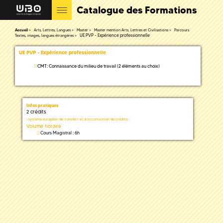
Catalogue des Formations
Accueil
Arts, Lettres, Langues
Master
Master mention Arts, Lettres et Civilisations
Parcours
UE PVP - Expérience professionnelle
Textes, images, langues étrangères
UE PVP - Expérience professionnelle
CMT: Connaissance du milieu de travail (2 éléments au choix)
Infos pratiques
2 crédits
(
système européen de transfert et d'accumulation de crédits)
Volume horaire
Cours Magistral : 6h