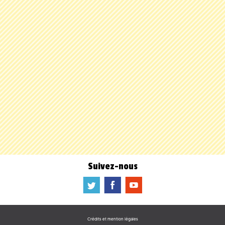
Suivez-nous
a
b
f
Crédits et mention légales