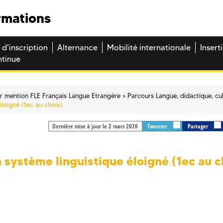
rmations
 d'inscription
Alternance
Mobilité internationale
Insert
ntinue
r mention FLE Français Langue Etrangère
Parcours Langue, didactique, cu
loigné (1ec au choix)
Dernière mise à jour le 2 mars 2026
Tweeter
Partager
 système linguistique éloigné (1ec au c