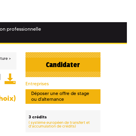
ion professionnelle
lture
Candidater
Entreprises
Déposer une offre de stage
hoix)
ou d'alternance
3 crédits
(
système européen de transfert et
d'accumulation de crédits)