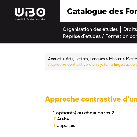
Catalogue des Fo
Organisation des études
Droits
Reprise d'études / Formation co
Accueil
Arts, Lettres, Langues
Master
Maste
Approche contrastive d'un système linguistique é
Approche contrastive d'un
1 option(s) au choix parmi 2
Arabe
Japonais