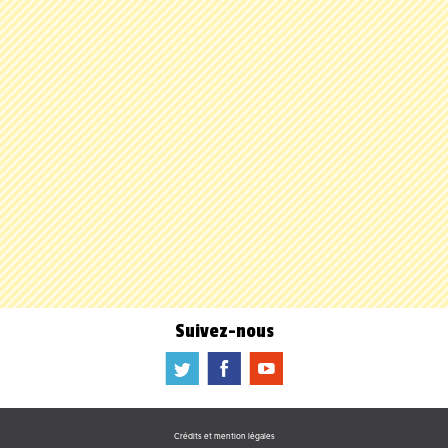
Suivez-nous
a
b
f
Crédits et mention légales