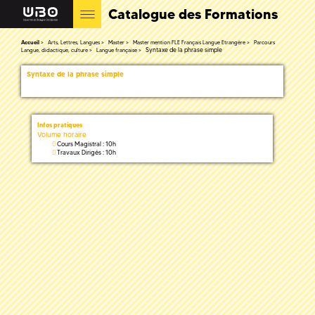
Catalogue des Formations
Accueil
Arts, Lettres, Langues
Master
Master mention FLE Français Langue Etrangère
Parcours
Syntaxe de la phrase simple
Langue, didactique, culture
Langue française
Syntaxe de la phrase simple
Infos pratiques
Volume horaire
Cours Magistral : 10h
Travaux Dirigés : 10h