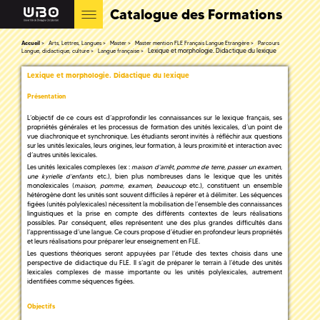
Catalogue des Formations
Accueil
Arts, Lettres, Langues
Master
Master mention FLE Français Langue Etrangère
Parcours
Lexique et morphologie. Didactique du lexique
Langue, didactique, culture
Langue française
Lexique et morphologie. Didactique du lexique
Présentation
L’objectif de ce cours est d’approfondir les connaissances sur le lexique français, ses
propriétés générales et les processus de formation des unités lexicales, d’un point de
vue diachronique et synchronique. Les étudiants seront invités à réfléchir aux questions
sur les unités lexicales, leurs origines, leur formation, à leurs proximité et interaction avec
d’autres unités lexicales.
Les unités lexicales complexes (ex :
maison d’arrêt, pomme de terre, passer un examen,
une kyrielle d’enfants
etc.), bien plus nombreuses dans le lexique que les unités
monolexicales (
maison, pomme, examen, beaucoup
etc.), constituent un ensemble
hétérogène dont les unités sont souvent difficiles à repérer et à délimiter. Les séquences
figées (unités polylexicales) nécessitent la mobilisation de l’ensemble des connaissances
linguistiques et la prise en compte des différents contextes de leurs réalisations
possibles. Par conséquent, elles représentent une des plus grandes difficultés dans
l’apprentissage d’une langue. Ce cours propose d’étudier en profondeur leurs propriétés
et leurs réalisations pour préparer leur enseignement en FLE.
Les questions théoriques seront appuyées par l’étude des textes choisis dans une
perspective de didactique du FLE. Il s’agit de préparer le terrain à l’étude des unités
lexicales complexes de masse importante ou les unités polylexicales, autrement
identifiées comme séquences figées.
Objectifs